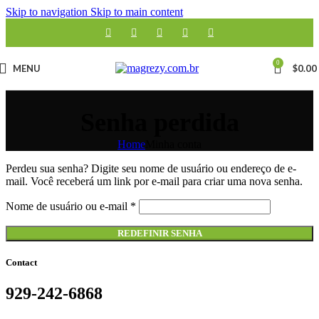
Skip to navigation
Skip to main content
0
MENU
$
0.00
Senha perdida
Home
Minha conta
Perdeu sua senha? Digite seu nome de usuário ou endereço de e-
mail. Você receberá um link por e-mail para criar uma nova senha.
Obrigatório
Nome de usuário ou e-mail
*
REDEFINIR SENHA
Contact
929-242-6868