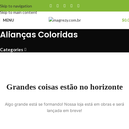
Skip to navigation
Skip to main content
MENU
$
0.
Alianças Coloridas
Categories
Grandes coisas estão no horizonte
Algo grande está se formando! Nossa loja está em obras e será
lançada em breve!