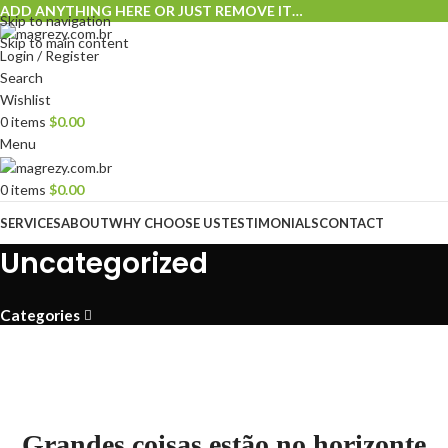
ADD ANYTHING HERE OR JUST REMOVE IT…
Skip to navigation
Skip to main content
Login / Register
Search
Wishlist
0
items
$
0.00
Menu
0
items
$
0.00
SERVICES
ABOUT
WHY CHOOSE US
TESTIMONIALS
CONTACT
Uncategorized
Categories
Grandes coisas estão no horizonte